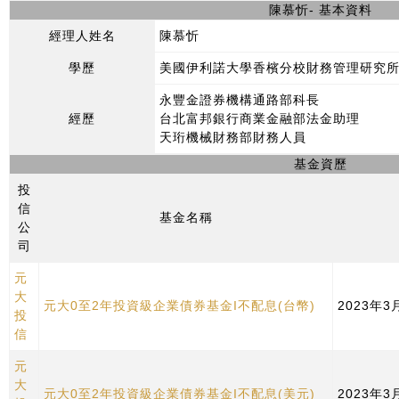
陳慕忻- 基本資料
經理人姓名
陳慕忻
學歷
美國伊利諾大學香檳分校財務管理研究
永豐金證券機構通路部科長
經歷
台北富邦銀行商業金融部法金助理
天珩機械財務部財務人員
基金資歷
投
信
基金名稱
公
司
元
大
元大0至2年投資級企業債券基金I不配息(台幣)
2023年
投
信
元
大
元大0至2年投資級企業債券基金I不配息(美元)
2023年