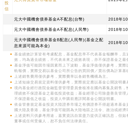
投
信
元大中國機會債券基金A不配息(台幣)
2018年1
元大中國機會債券基金A不配息(人民幣)
2018年1
元大中國機會債券基金B配息(人民幣)(基金之配
2018年1
息來源可能為本金)
基金績效計算皆有考慮配息，基金配息率不代表基金報酬率，且
效，均為過去績效，不代表未來之績效表現，亦不保證基金之最
基金淨值可能因市場因素而上下波動，基金淨值僅供參考，實際
軌報價，實際交易以基金公司所公告的買回價／賣出價為計算基
上述銷售費用僅供參考，實際費率以各銷售機構為主。
上述短線交易規定資料僅供參考，實際規定應以基金公開說明書
境內基金經行政院金融監督管理委員會核准在國內募集及銷售，
理績效不保證基金之最低投資收益；基金經理公司除盡善良管理
不保證最低之收益，投資人申購前應詳閱基金公開說明書。
依金管會規定基金投資大陸證券市場之有價證券不得超過本基金
國大陸及香港，基金淨值可能因為大陸地區之法令、政治或經濟
上述資料只供參考用途，嘉實資訊自當盡力提供正確訊息，但如
董事或任何受僱人，恕不負任何法律責任。