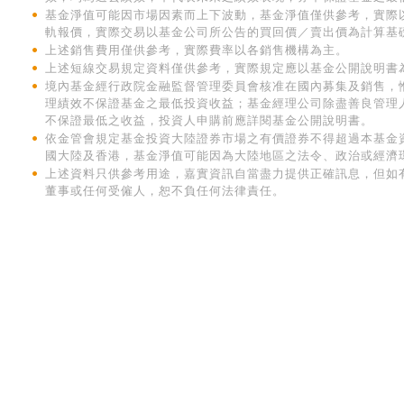
基金淨值可能因市場因素而上下波動，基金淨值僅供參考，實際
軌報價，實際交易以基金公司所公告的買回價／賣出價為計算基
上述銷售費用僅供參考，實際費率以各銷售機構為主。
上述短線交易規定資料僅供參考，實際規定應以基金公開說明書
境內基金經行政院金融監督管理委員會核准在國內募集及銷售，
理績效不保證基金之最低投資收益；基金經理公司除盡善良管理
不保證最低之收益，投資人申購前應詳閱基金公開說明書。
依金管會規定基金投資大陸證券市場之有價證券不得超過本基金
國大陸及香港，基金淨值可能因為大陸地區之法令、政治或經濟
上述資料只供參考用途，嘉實資訊自當盡力提供正確訊息，但如
董事或任何受僱人，恕不負任何法律責任。