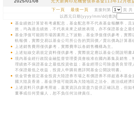
2025/01/08
元大新興印尼機會債券基金113年12月收
下一頁
最後一頁
直接到第
頁 
以西元日期(yyyy/mm/dd)查詢
基金績效計算皆有考慮配息，基金配息率不代表基金報酬率，且
效，均為過去績效，不代表未來之績效表現，亦不保證基金之最
基金淨值可能因市場因素而上下波動，基金淨值僅供參考，實際
軌報價，實際交易以基金公司所公告的買回價／賣出價為計算基
上述銷售費用僅供參考，實際費率以各銷售機構為主。
上述短線交易規定資料僅供參考，實際規定應以基金公開說明書
境內基金經行政院金融監督管理委員會核准在國內募集及銷售，
理績效不保證基金之最低投資收益；基金經理公司除盡善良管理
不保證最低之收益，投資人申購前應詳閱基金公開說明書。
依金管會規定基金投資大陸證券市場之有價證券不得超過本基金
國大陸及香港，基金淨值可能因為大陸地區之法令、政治或經濟
上述資料只供參考用途，嘉實資訊自當盡力提供正確訊息，但如
董事或任何受僱人，恕不負任何法律責任。