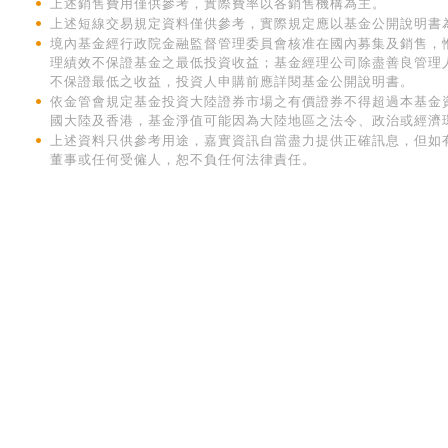
上述銷售費用僅供參考，實際費率以各銷售機構為主。
上述短線交易規定資料僅供參考，實際規定應以基金公開說明書
境內基金經行政院金融監督管理委員會核准在國內募集及銷售，
理績效不保證基金之最低投資收益；基金經理公司除盡善良管理
不保證最低之收益，投資人申購前應詳閱基金公開說明書。
依金管會規定基金投資大陸證券市場之有價證券不得超過本基金
國大陸及香港，基金淨值可能因為大陸地區之法令、政治或經濟
上述資料只供參考用途，嘉實資訊自當盡力提供正確訊息，但如
董事或任何受僱人，恕不負任何法律責任。